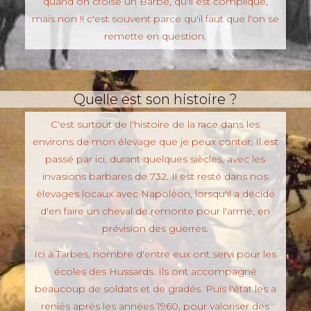
quand on croise un Barbe, qu'il est compliqué,
mais non !! c'est souvent parce qu'il faut que l'on se
remette en question.
Quelle est son histoire ?
C'est surtout de l'histoire de la race dans les
environs de mon élevage que je peux conter. Il est
passé par ici, durant quelques siècles, avec les
invasions barbares de 732. Il est resté dans nos
élevages locaux avec Napoléon, lorsqu'il a décidé
d'en faire un cheval de remonte pour l'armé, en
prévision des guerres.
Ici à Tarbes, nombre d'entre eux ont servi pour les
écoles des Hussards. Ils ont accompagné
beaucoup de soldats et de gradés. Puis l'état les a
reniés aprés les années 1960, pour valoriser des